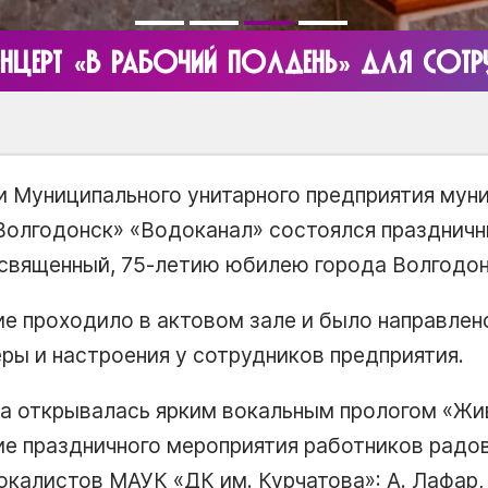
ОНЦЕРТ «В РАБОЧИЙ ПОЛДЕНЬ» ДЛЯ СО
ии Муниципального унитарного предприятия мун
Волгодонск» «Водоканал» состоялся праздничн
освященный, 75-летию юбилею города Волгодон
е проходило в актовом зале и было направлен
ры и настроения у сотрудников предприятия.
а открывалась ярким вокальным прологом «Жив
ние праздничного мероприятия работников рад
калистов МАУК «ДК им. Курчатова»: А. Лафар, 