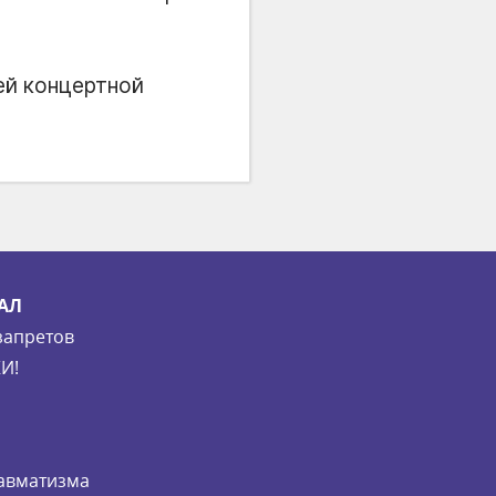
ей концертной
АЛ
запретов
И!
равматизма