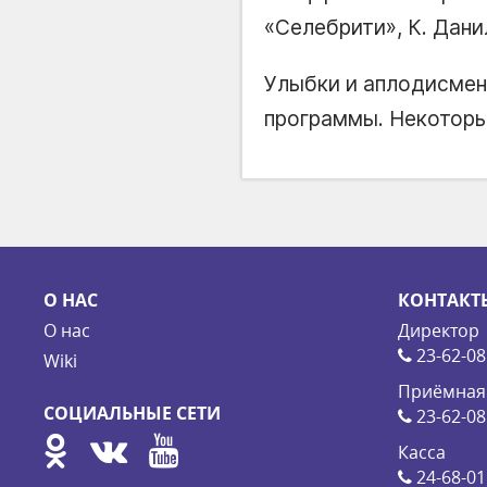
«Селебрити», К. Дани
Улыбки и аплодисмен
программы. Некоторы
О НАС
КОНТАКТ
О нас
Директор
23-62-08
Wiki
Приёмная
СОЦИАЛЬНЫЕ СЕТИ
23-62-08
Касса
24-68-01