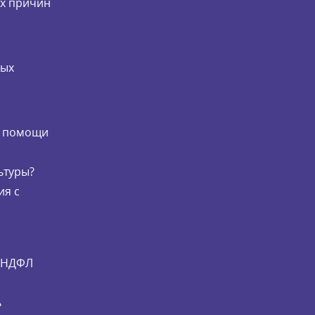
их причин
мых
и
й помощи
ьтуры?
ия с
и НДФЛ
ь