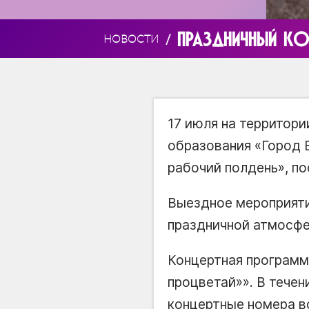
ПРАЗДНИЧНЫЙ К
/
НОВОСТИ
17 июля на территор
образования «Город 
рабочий полдень», п
Выездное мероприяти
праздничной атмосфе
Концертная программ
процветай»». В тече
концертные номера во