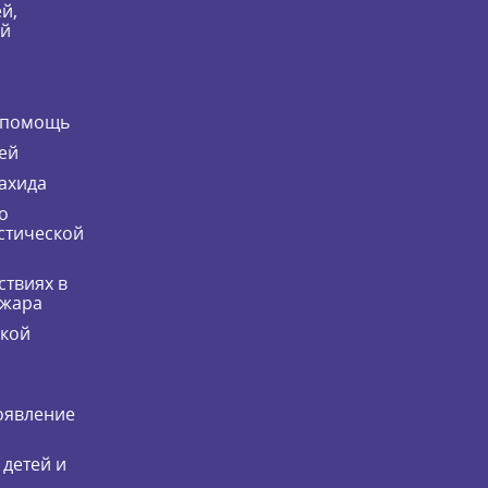
й,
ей
 помощь
ей
ахида
о
стической
ствиях в
ожара
ской
оявление
 детей и