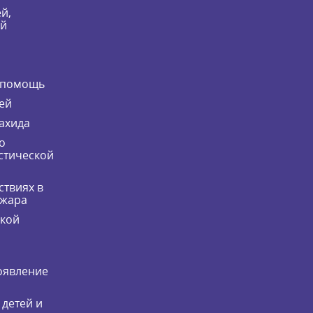
й,
ей
 помощь
ей
ахида
о
стической
ствиях в
ожара
ской
оявление
 детей и