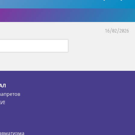
16/02/2026
АЛ
запретов
И!
равматизма