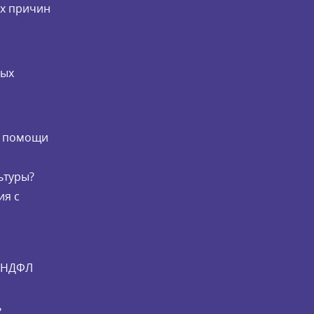
их причин
мых
и
й помощи
ьтуры?
ия с
и НДФЛ
ь