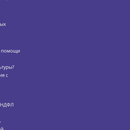
мых
и
й помощи
ьтуры?
ия с
и НДФЛ
ь
й,