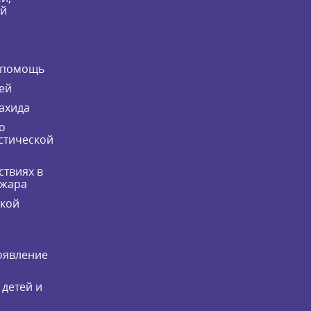
ей
 помощь
ей
ахида
о
стической
ствиях в
ожара
ской
оявление
 детей и