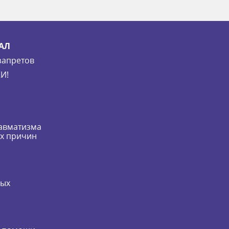
АЛ
запретов
И!
равматизма
их причин
мых
и