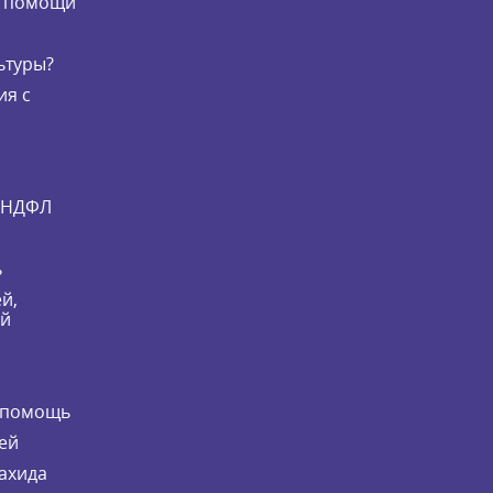
й помощи
ьтуры?
ия с
и НДФЛ
ь
й,
ей
 помощь
ей
ахида