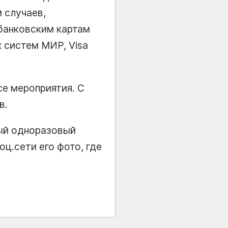
 случаев,
банковским картам
 систем МИР, Visa
се мероприятия. С
в.
ный одноразовый
ц.сети его фото, где