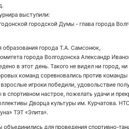
д.
урнира выступили:
годонской городской Думы - глава города Волг
я образования города Т.А. Самсонюк,
омитета города Волгодонска Александр Ивано
ено в этот день. Такого не видел ни город, ни 
оровых команд соревновались против команды
 взрослые игроки победили, удовольствие полу
в спортивном настрое, пожелать удачи и прек
оллективы Дворца культуры им. Курчатова. НТ
уна» ТЭТ «Элита».
ы объединились для проведения спортивно-тан