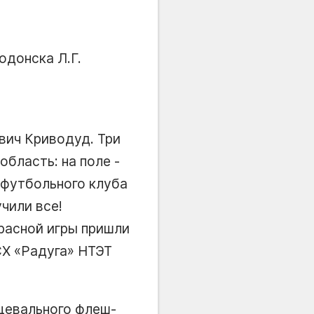
одонска Л.Г.
вич Криводуд. Три
область: на поле -
 футбольного клуба
чили все!
расной игры пришли
СХ «Радуга» НТЭТ
цевального флеш-