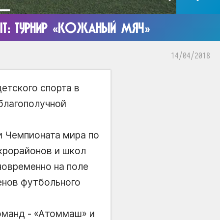
Т: ТУРНИР «КОЖАНЫЙ МЯЧ»
14/04/2018
етского спорта в
 благополучной
ии Чемпионата мира по
крорайонов и школ
новременно на поле
енов футбольного
оманд - «Атоммаш» и