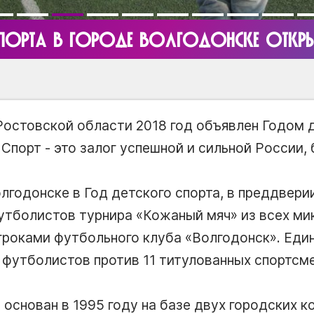
ПОРТА В ГОРОДЕ ВОЛГОДОНСКЕ ОТКРЫ
Ростовской области 2018 год объявлен Годом д
Спорт - это залог успешной и сильной России,
олгодонске в Год детского спорта, в преддвер
утболистов турнира «Кожаный мяч» из всех ми
игроками футбольного клуба «Волгодонск». Еди
 футболистов против 11 титулованных спортсм
основан в 1995 году на базе двух городских к