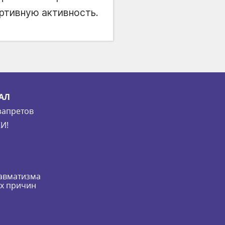
ртивную активность.
АЛ
запретов
И!
равматизма
их причин