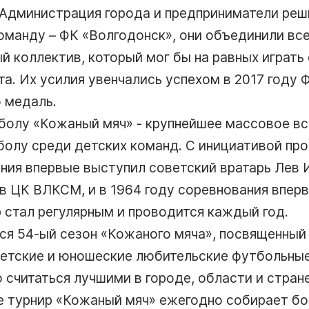
у Администрация города и предприниматели реш
оманду – ФК «Волгодонск», они объединили все
й коллектив, который мог бы на равных играть
а. Их усилия увенчались успехом в 2017 году 
 медаль.
болу «Кожаный мяч» - крупнейшее массовое в
болу среди детских команд. C инициативой пр
ния впервые выступил советский вратарь Лев 
в ЦК ВЛКСМ, и в 1964 году соревнования вперв
 стал регулярным и проводится каждый год.
тся 54-ый сезон «Кожаного мяча», посвященный
детские и юношеские любительские футбольны
 считаться лучшими в городе, области и стране
е турнир «Кожаный мяч» ежегодно собирает бо