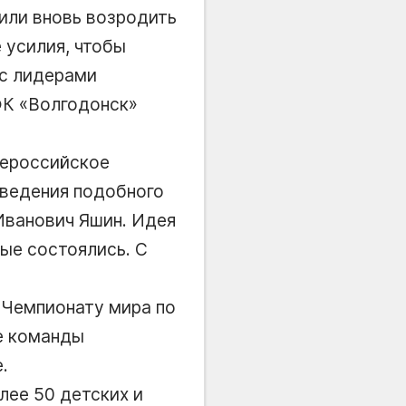
или вновь возродить
 усилия, чтобы
 с лидерами
ФК «Волгодонск»
сероссийское
оведения подобного
Иванович Яшин. Идея
ые состоялись. С
 Чемпионату мира по
е команды
.
лее 50 детских и