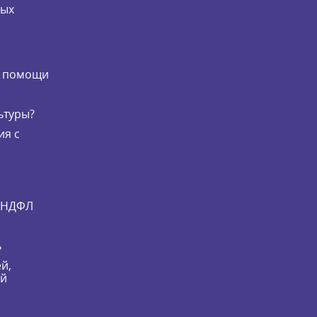
мых
и
й помощи
ьтуры?
ия с
и НДФЛ
ь
й,
ей