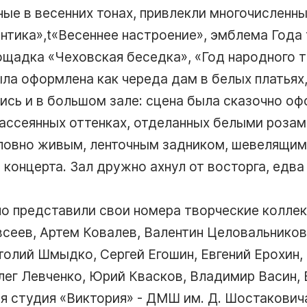
ые в весенних тонах, привлекли многочисленн
нтика»,t«Весеннее настроение», эмблема Года 
ощадка «Чеховская беседка»,
Год народного 
а оформлена как череда дам в белых платьях, 
ись и в большом зале: сцена была сказочно оф
рассеянных оттенках, отделанных белыми роза
словно живым, ленточным задником, шевелящим
концерта. Зал дружно ахнул от восторга, едва
но представили свои номера творческие колле
всеев, Артем Ковалев, Валентин Целовальников
толий Шмыдко, Сергей Егошин, Евгений Ерохин,
Олег Левченко, Юрий Квасков, Владимир Васин,
я студия «Виктория» - ДМШ им. Д. Шостакович