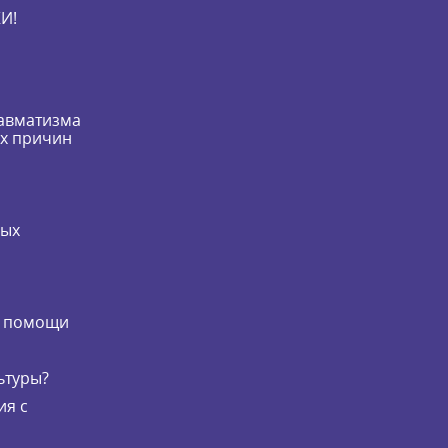
И!
равматизма
их причин
мых
и
й помощи
ьтуры?
ия с