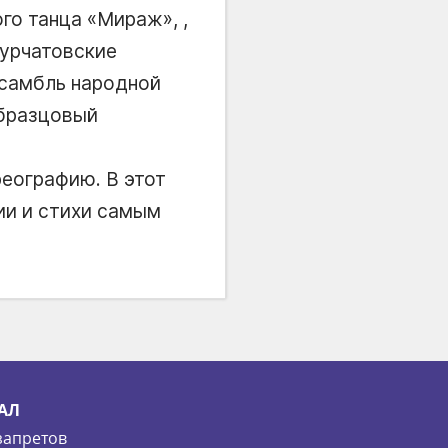
го танца «Мираж», ,
курчатовские
нсамбль народной
образцовый
реографию. В этот
ии и стихи самым
АЛ
запретов