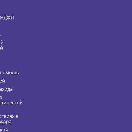
и НДФЛ
ь
й,
ей
 помощь
ей
ахида
о
стической
ствиях в
ожара
ской