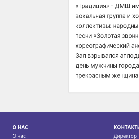
«Традиция» - ДМШ им
вокальная группа и 
коллективы: народны
песни «Золотая звон
хореографический ан
Зал взрывался аплоди
день мужчины города
прекрасным женщина
О НАС
КОНТАКТ
О нас
Директор