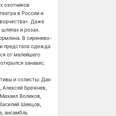
ых охотников
театра в России и
творчества
. Даже
шляпах и розах.
ормлена. В сиренево-
ми предстала одежда
ся от малейшего
 открылся занавес.
ктивы и солисты: Дан
, Алексей Брежнев,
 Михаил Воликов,
 Василий Шевцов,
а, ансамбль