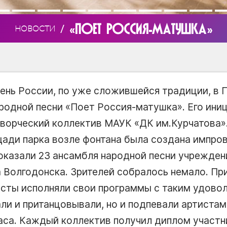
«ПОЕТ РОССИЯ-МАТУШКА»
/
НОВОСТИ
 День России, по уже сложившейся традиции, в
родной песни «Поет Россия-матушка». Его ини
творческий коллектив МАУК «ДК им.Курчатова»
щади парка возле фонтана была создана импров
показали 23 ансамбля народной песни учрежден
 Волгодонска. Зрителей собралось немало. При
сты исполняли свои программы с таким удовол
ли и пританцовывали, но и подпевали артистам
часа. Каждый коллектив получил диплом участ