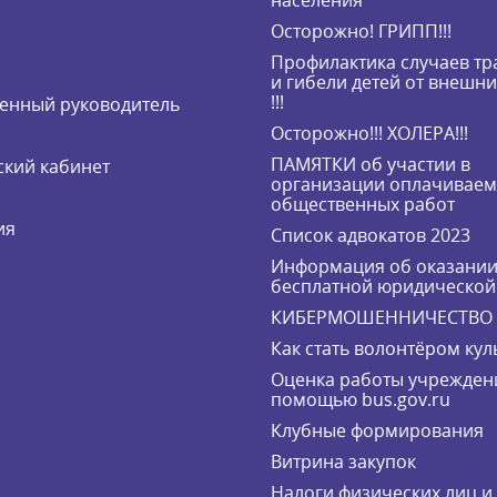
населения
Осторожно! ГРИПП!!!
Профилактика случаев т
и гибели детей от внешн
!!!
енный руководитель
Осторожно!!! ХОЛЕРА!!!
ПАМЯТКИ об участии в
кий кабинет
организации оплачивае
общественных работ
ия
Список адвокатов 2023
Информация об оказани
бесплатной юридическо
КИБЕРМОШЕННИЧЕСТВО
Как стать волонтёром кул
Оценка работы учрежден
помощью bus.gov.ru
Клубные формирования
Витрина закупок
Налоги физических лиц 