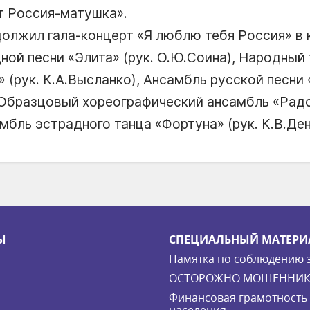
т Россия-матушка».
должил гала-концерт «Я люблю тебя Россия» в 
ной песни «Элита» (рук. О.Ю.Соина), Народный
 (рук. К.А.Высланко), Ансамбль русской песни
, Образцовый хореографический ансамбль «Радо
мбль эстрадного танца «Фортуна» (рук. К.В.Де
Ы
СПЕЦИАЛЬНЫЙ МАТЕРИ
Памятка по соблюдению 
ОСТОРОЖНО МОШЕННИК
Финансовая грамотность