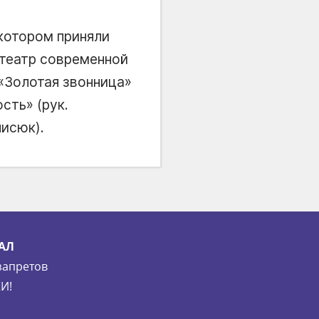
котором приняли
 театр современной
 «Золотая звонница»
сть» (рук.
нисюк).
АЛ
запретов
И!