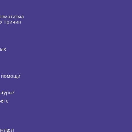
равматизма
их причин
мых
и
й помощи
ьтуры?
ия с
и НДФЛ