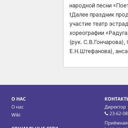
народной песни «Пое
tДалее праздник про
участие театр эстрад
хореографии «Радуга»
(рук. С.В.Гончарова)
Е.Н.Штефанова), анса
О НАС
КОНТАКТ
О нас
Директор
23-62-08
Wiki
Приёмная