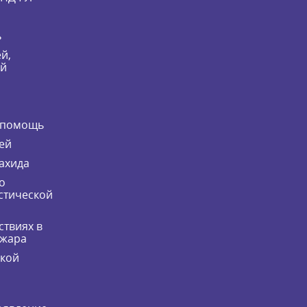
ь
й,
ей
 помощь
ей
ахида
о
стической
ствиях в
ожара
ской