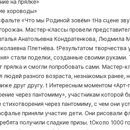
ние на прялке
ие хороводы
асфальте
Что мы Родиной зовём
tНа сцене зву
 горожан. Мастер-классы провели представите
талья Анатольевна Кондратенкова, Людмила 
иколаевна Плетнёва. tРезультатом творчества 
иня
стали поделки, созданные своими руками.
т прялка и смогли попробовать сами. Мастер-
 людей разного возраста, незнакомых ранее, н
лиже друг другу. t Интересным моментом
Арт-
рение через пантомиму
, участникам которой 
стихотворения через пантомиму, с чем они усп
асфалье приняли участие дети. Они рисовали фл
 ребята получили сладкие призы. tОколо 1000 