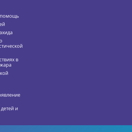
 помощь
ей
ахида
о
стической
ствиях в
ожара
ской
оявление
 детей и