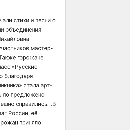
чали стихи и песни о
ли объединения
Михайловна
участников мастер-
 Также горожане
класс
Русские
о благодаря
пикника
стала арт-
было предложено
ешно справились. tВ
аг России, её
горожан приняло