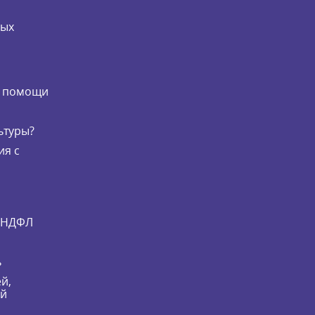
мых
и
й помощи
ьтуры?
ия с
и НДФЛ
ь
й,
ей