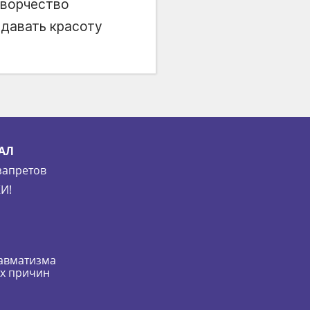
творчество
здавать красоту
АЛ
запретов
И!
равматизма
их причин