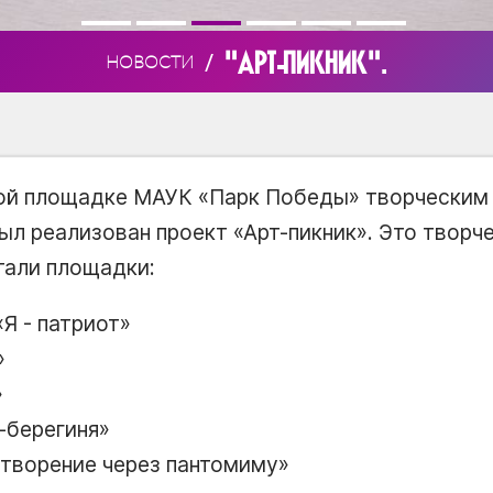
"АРТ-ПИКНИК".
/
НОВОСТИ
ной площадке МАУК
Парк Победы
творческим
ыл реализован проект
Арт-пикник
. Это творч
тали площадки:
Я - патриот
-берегиня
творение через пантомиму