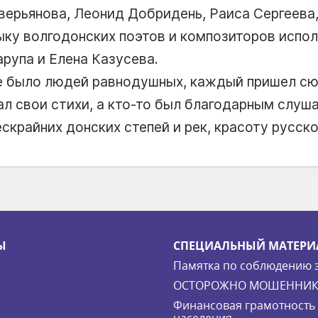
ерьянова, Леонид Добридень, Раиса Сергеева
зыку волгодонских поэтов и композиторов испо
рупа и Елена Казусева.
 не было людей равнодушных, каждый пришел с
тал свои стихи, а кто-то был благодарным слуша
скрайних донских степей и рек, красоту русск
Ы
СПЕЦИАЛЬНЫЙ МАТЕРИ
Памятка по соблюдению 
ОСТОРОЖНО МОШЕННИК
Финансовая грамотность