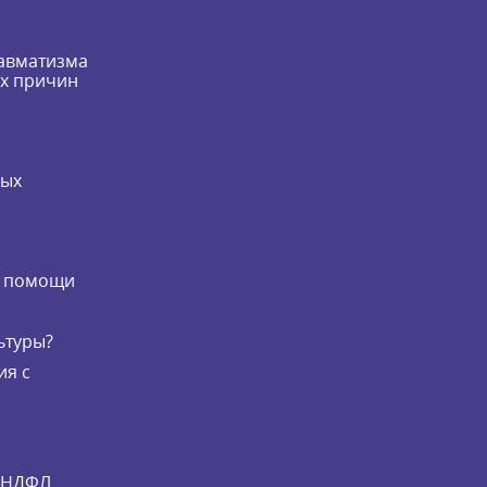
равматизма
их причин
мых
и
й помощи
ьтуры?
ия с
и НДФЛ