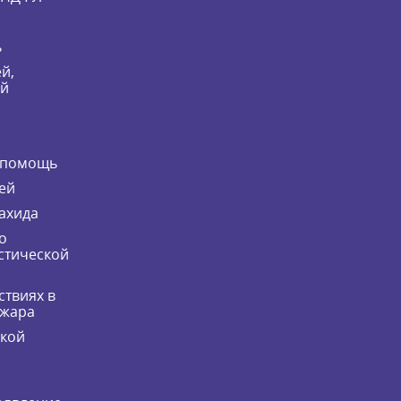
ь
й,
ей
 помощь
ей
ахида
о
стической
ствиях в
ожара
ской