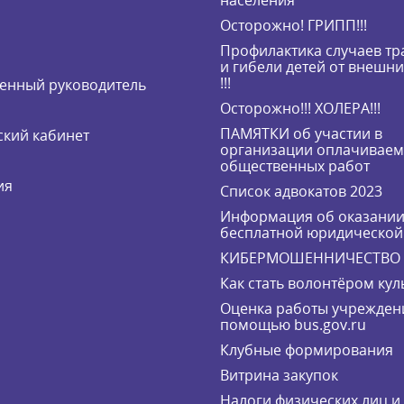
населения
Осторожно! ГРИПП!!!
Профилактика случаев т
и гибели детей от внешн
!!!
енный руководитель
Осторожно!!! ХОЛЕРА!!!
ПАМЯТКИ об участии в
кий кабинет
организации оплачивае
общественных работ
ия
Список адвокатов 2023
Информация об оказани
бесплатной юридическо
КИБЕРМОШЕННИЧЕСТВО
Как стать волонтёром кул
Оценка работы учрежден
помощью bus.gov.ru
Клубные формирования
Витрина закупок
Налоги физических лиц 