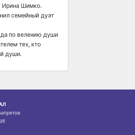
, Ирина Шимко.
лнил семейный дуэт
юда по велению души
телем тех, кто
ой души.
АЛ
запретов
И!