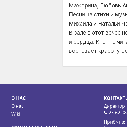
Мажорина, Любовь Ав
Песни на стихи и му
Михаила и Натальи Ча
В зале в этот вечер
и сердца. Кто- то чи
воспевает красоту бе
О НАС
КОНТАКТ
О нас
Директор
23-62-08
Wiki
Приёмная