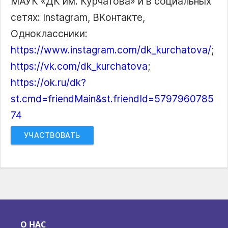
МАУК
ДК им. Курчатова
и в социальных
сетях: Instagram, ВКонтакте,
Одноклассники:
https://www.instagram.com/dk_kurchatova/
;
https://vk.com/dk_kurchatova
;
https://ok.ru/dk?
st.cmd=friendMain&st.friendId=5797960785
74
УЧАСТВОВАТЬ
О НАС