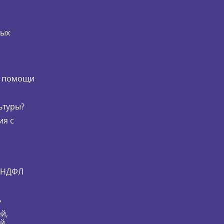
мых
и
й помощи
ьтуры?
ия с
и НДФЛ
ь
й,
ей