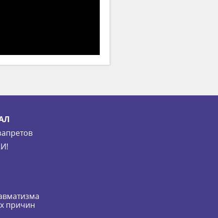
АЛ
запретов
И!
равматизма
их причин