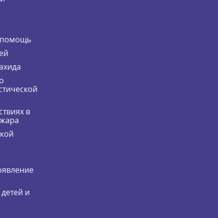
 помощь
ей
ахида
о
стической
ствиях в
ожара
ской
оявление
 детей и