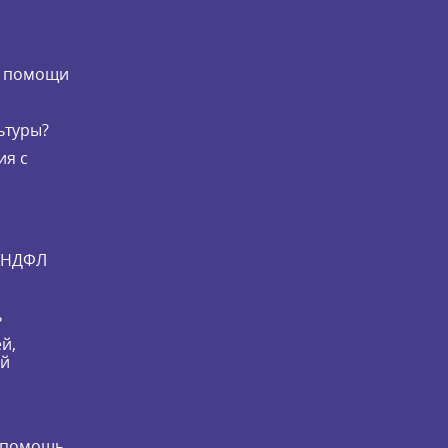
и
й помощи
ьтуры?
ия с
и НДФЛ
ь
й,
ей
 помощь