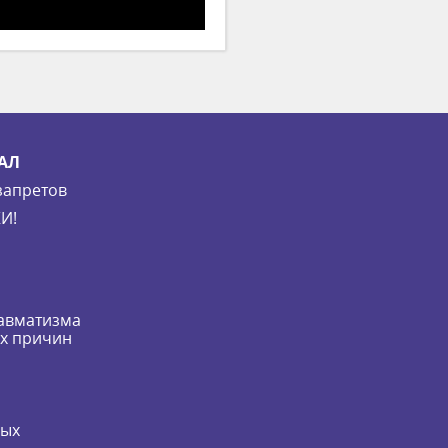
АЛ
запретов
И!
равматизма
их причин
мых