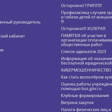
Осторожно! ГРИПП!!!
Профилактика случаев т
и гибели детей от внешн
!!!
енный руководитель
Осторожно!!! ХОЛЕРА!!!
ПАМЯТКИ об участии в
кий кабинет
организации оплачивае
общественных работ
ия
Список адвокатов 2023
Информация об оказани
бесплатной юридическо
КИБЕРМОШЕННИЧЕСТВО
Как стать волонтёром кул
Оценка работы учрежден
помощью bus.gov.ru
Клубные формирования
Витрина закупок
Налоги физических лиц 