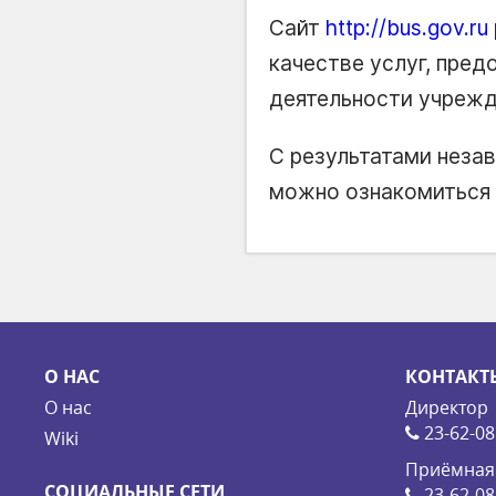
Сайт
http://bus.gov.ru
качестве услуг, пред
деятельности учрежд
С результатами неза
можно ознакомиться 
О НАС
КОНТАКТ
О нас
Директор
23-62-08
Wiki
Приёмная
СОЦИАЛЬНЫЕ СЕТИ
23-62-08