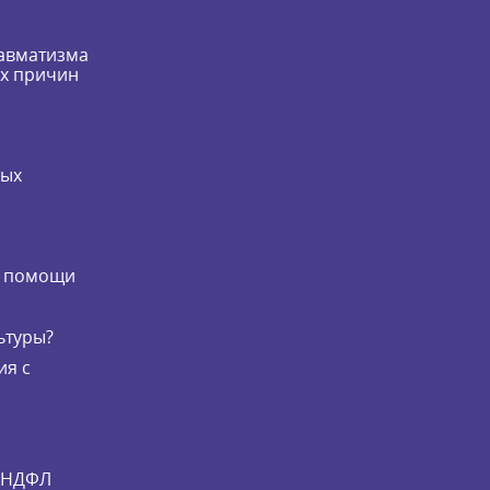
равматизма
их причин
мых
и
й помощи
ьтуры?
ия с
и НДФЛ