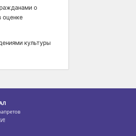
гражданами о
в оценке
ждениями культуры
АЛ
запретов
И!