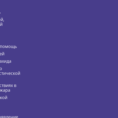
ь
й,
ей
 помощь
ей
ахида
о
стической
ствиях в
ожара
ской
оявление