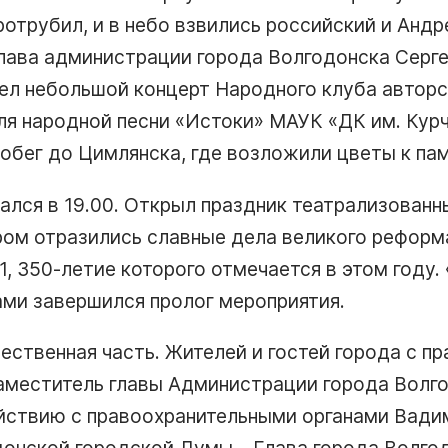
ротрубил, и в небо взвились российский и Андр
лава администрации города Волгодонска Серг
ел небольшой концерт Народного клуба авторс
ля народной песни «Истоки» МАУК «ДК им. Курч
робег до Цимлянска, где возложили цветы к па
ался в 19.00. Открыл праздник театрализованн
ором отразились славные дела великого реформ
1, 350-летие которого отмечается в этом году
ами завершился пролог мероприятия.
ественная часть. Жителей и гостей города с п
аместитель главы Администрации города Волг
йствию с правоохранительными органами Вади
онской городской Думы – Глава города Волго