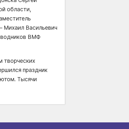
ой области,
аместитель
– Михаил Васильевич
одводников ВМФ
м творческих
ершился праздник
лютом. Тысячи