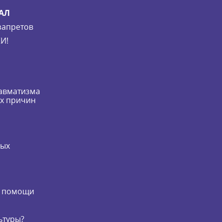
АЛ
запретов
И!
равматизма
их причин
мых
и
й помощи
ьтуры?