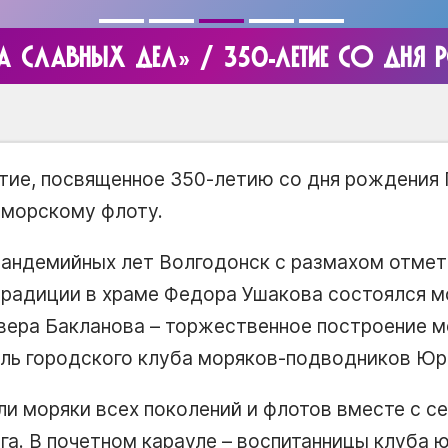
 СЛАВНЫХ ДЕЛ» / 350-ЛЕТИЕ СО ДНЯ Р
ие, посвященное 350-летию со дня рождения П
-морскому флоту.
пандемийных лет Волгодонск с размахом отмет
традиции в храме Федора Ушакова состоялся мо
вера Бакланова – торжественное построение м
ль городского клуба моряков-подводников Юр
и моряки всех поколений и флотов вместе с с
га. В почетном карауле – воспитанницы клуба 