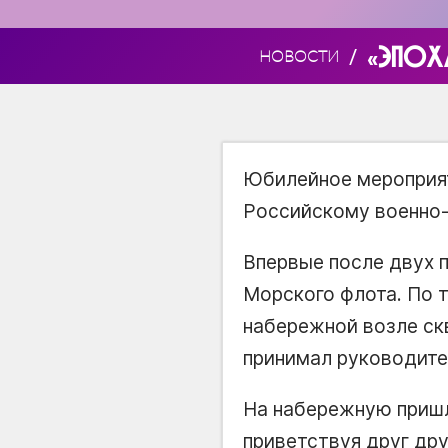
«ЭПОХА
/
НОВОСТИ
Юбилейное мероприят
Российскому военно
Впервые после двух 
Морского флота. По 
набережной возле ск
принимал руководите
На набережную пришл
приветствуя друг дру