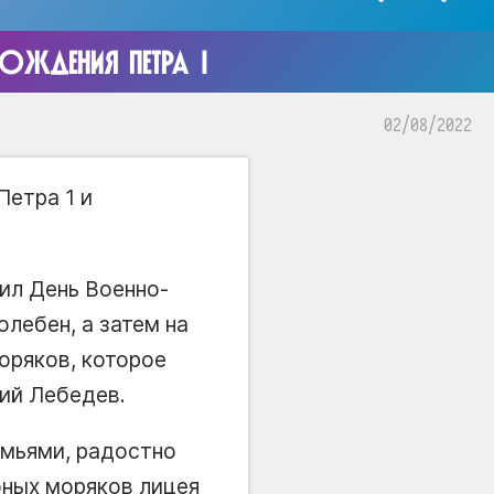
ОЖДЕНИЯ ПЕТРА I
02/08/2022
етра 1 и
ил День Военно-
лебен, а затем на
оряков, которое
ий Лебедев.
емьями, радостно
юных моряков лицея