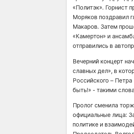
«Политэк». Горнист п
Моряков поздравил г
Макаров. Затем прош
«Камертон» и ансамб
отправились в автоп
Вечерний концерт нач
славных дел», в кот
Российского – Петра 
быть!» - такими слов
Пролог сменила торж
официальные лица: З
политике и взаимоде
Председатель Волгод