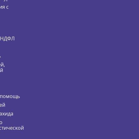
ия с
и НДФЛ
ь
й,
ей
 помощь
ей
ахида
о
стической