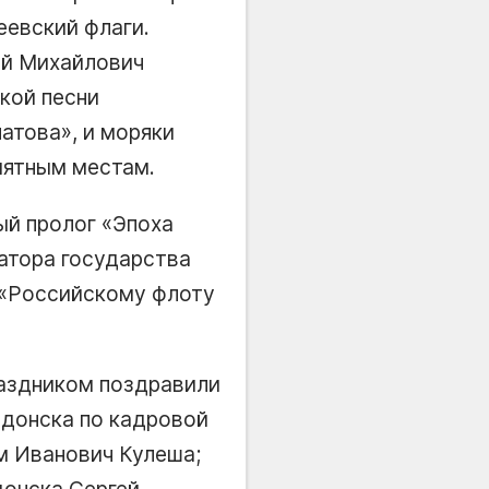
еевский флаги.
ей Михайлович
кой песни
атова», и моряки
мятным местам.
ый пролог «Эпоха
атора государства
. «Российскому флоту
раздником поздравили
одонска по кадровой
м Иванович Кулеша;
донска Сергей