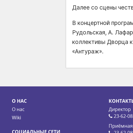
Далее со сцены чест
В концертной програм
Рудольская, А. Лафар
коллективы Дворца к
«Антураж».
О НАС
КОНТАКТ
О нас
Директор
23-62-08
Wiki
Приёмная
СОЦИАЛЬНЫЕ СЕТИ
23-62-08