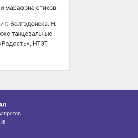
 и марафона стихов.
 г. Волгодонска. Н.
также танцевальные
«Радость», НТЭТ
АЛ
запретов
И!