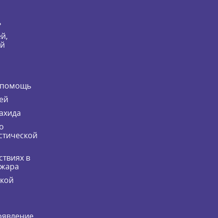
ь
й,
ей
 помощь
ей
ахида
о
стической
ствиях в
ожара
ской
оявление