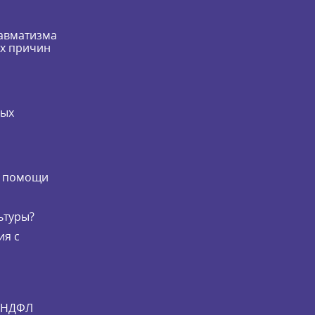
равматизма
их причин
мых
и
й помощи
ьтуры?
ия с
и НДФЛ