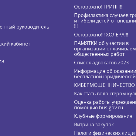
Осторожно! ГРИПП!!!
Профилактика случаев т
и гибели детей от внешн
!!!
енный руководитель
Осторожно!!! ХОЛЕРА!!!
ПАМЯТКИ об участии в
кий кабинет
организации оплачивае
общественных работ
ия
Список адвокатов 2023
Информация об оказани
бесплатной юридическо
КИБЕРМОШЕННИЧЕСТВО
Как стать волонтёром кул
Оценка работы учрежден
помощью bus.gov.ru
Клубные формирования
Витрина закупок
Налоги физических лиц 